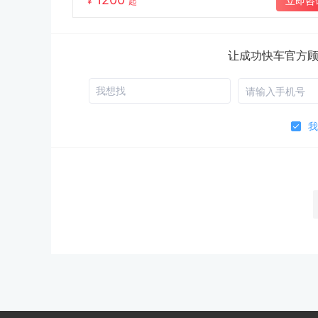
立即咨
¥
起
让成功快车官方
我想找
我