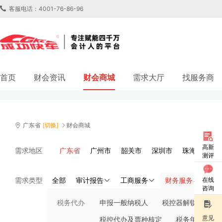
客服电话：4001-76-86-96
首页
财会资讯
财会商城
需求大厅
找服务商
财会商城
高新
需求地区
广东省
广州市
韶关市
深圳市
珠海市
汕
测评
肇庆市
惠州市
梅州市
汕尾市
河源市
阳
在线
需求类型
全部
审计报告
工商服务
财务服务
知
揭阳市
云浮市
咨询
税务代办
申报一般纳税人
税控器解锁
税
意见
税控代办及票种核定
税务年报