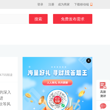
登录
注册
成为商家
下载移动端
搜索
免费发布需求
X
4755阅读
高新
的深入
测评
进
款等风