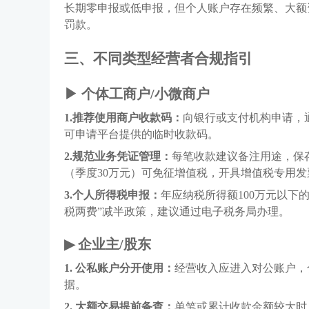
长期零申报或低申报，但个人账户存在频繁、大额
罚款。
三、
不同类型经营者合规指引
▶
个体工商户
/小微商户
1.
推荐使用商户收款码：
向银行或支付机构申请，
可申请平台提供的临时收款码。
2.
规范业务凭证管理：
每笔收款建议备注用途，保
（季度30万元）可免征增值税，开具增值税专用发票
3.
个人所得税申报：
年应纳税所得额
100万元以
税两费”减半政策，建议通过电子税务局办理。
▶
企业主
/股东
1.
公私账户分开使用：
经营收入应进入对公账户，
据。
2.
大额交易提前备查：
单笔或累计收款金额较大时