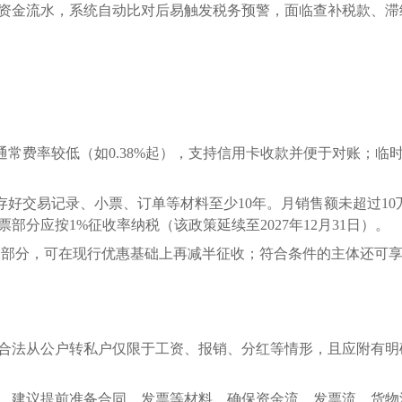
资金流水，系统自动比对后易触发税务预警，面临查补税款、滞
通常费率较低（如
0.38%起），支持信用卡收款并便于对账；临
存好交易记录、小票、订单等材料至少
10年。月销售额未超过10
部分应按1%征收率纳税（该政策延续至2027年12月31日）。
下的部分，可在现行优惠基础上再减半征收；符合条件的主体还可享
合法从公户转私户仅限于工资、报销、分红等情形，且应附有明
，建议提前准备合同、发票等材料，确保资金流、发票流、货物