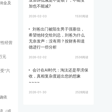
业加诉抵减是不是锁了，不能变
纳金及
加也不能减?
2026-02-03
1530阅读
刘爸出门被陌生男子强塞信，
希望他转交给刘总，刘爸为什么
无奈发声：没有用？按财务和道
时性经营
德进行一些分析
万元
2026-02-02
2536阅读
会计在AI时代：淘汰还是旱涝保
受“六
收，真相复杂度超出您的想象
~~~~
2026-01-30
2528阅读
确依
流（或