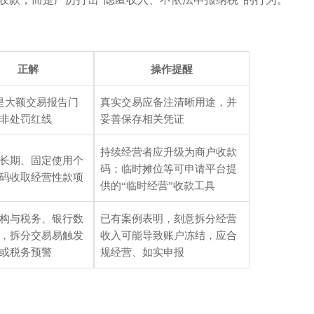
正解
操作
提醒
是大额交易报告门
真实交易应备注清晰用途，并
非处罚红线
妥善保存相关凭证
持续经营者应升级为商户收款
长期、固定使用个
码；临时摊位等可申请平台提
码收取经营性款项
供的
“临时经营”收款工具
构与税务、银行数
已有案例表明，刻意拆分经营
，拆分交易易触发
收入可能导致账户冻结，应合
或税务预警
规经营、如实申报