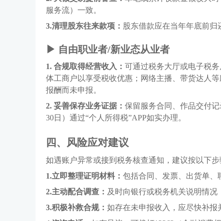
服务流）一致。
3.
清理股东往来款项：
股东借款应在当年年底前归
▶
自由职业者
/新业态从业者
1.
合规取得经营收入：
可通过税务大厅或电子税务
体工商户以享受税收优惠；网络主播、带货达人等
报酬而未申报。
2.
妥善保存业务证据：
保留服务合同、作品交付记
30日）通过“个人所得税”APP如实办理。
四、
风险应对建议
如遇账户异常或接到税务核查通知，建议按以下步
1.
立即整理证明材料：
包括合同、发票、出货单、
2.
主动配合调查：
及时向银行或税务机关说明情况
3.
积极补救合规：
如存在未申报收入，应尽快补报