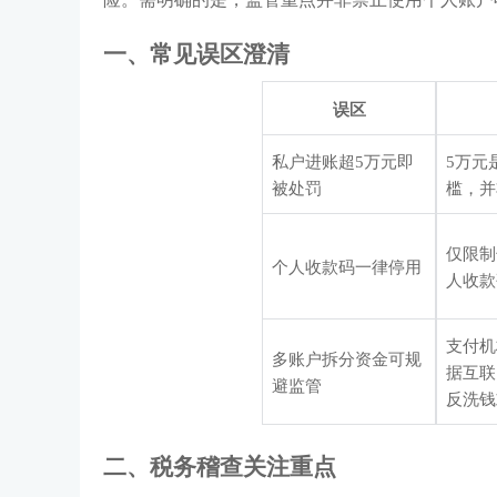
一、常见误区澄清
误区
私户进账超
5万元即
5万元
被处罚
槛，并
仅限制
个人收款码一律停用
人收款
支付机
多账户拆分资金可规
据互联
避监管
反洗钱
二、
税务稽查关注重点